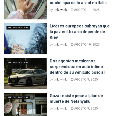
coche aparcado al sol en Italia
by
tinki winki
AGOSTO 11, 2025
Líderes europeos subrayan que
INTERNACIONAL
la paz en Ucrania depende de
Kiev
by
tinki winki
AGOSTO 10, 2025
Dos agentes mexicanos
INTERNACIONAL
sorprendidos en acto íntimo
dentro de su vehículo policial
by
tinki winki
AGOSTO 9, 2025
Gaza resiste pese al plan de
INTERNACIONAL
muerte de Netanyahu
by
tinki winki
AGOSTO 9, 2025