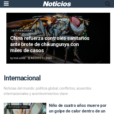
INTERNACIONAL
China refuerza controles sanitarios
ante brote de chikungunya con
miles de casos
by
tinki winki
AGOSTO 11, 2025
Internacional
Noticias del mundo: política global, conflictos, acuerdos
internacionales y acontecimientos clave.
Niño de cuatro años muere por
INTERNACIONAL
un golpe de calor dentro de un