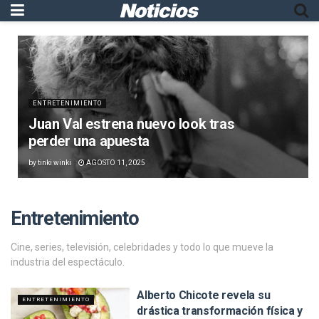
ENTRETENIMIENTO
Juan Val estrena nuevo look tras
perder una apuesta
by
tinki winki
AGOSTO 11, 2025
Entretenimiento
Cine, series, televisión, celebridades y todo lo que mueve la
industria del espectáculo.
Alberto Chicote revela su
ENTRETENIMIENTO
drástica transformación física y