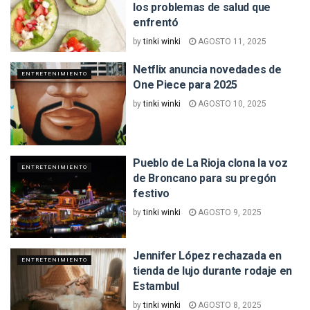
los problemas de salud que
enfrentó
by
tinki winki
AGOSTO 11, 2025
Netflix anuncia novedades de
ENTRETENIMIENTO
One Piece para 2025
by
tinki winki
AGOSTO 10, 2025
Pueblo de La Rioja clona la voz
ENTRETENIMIENTO
de Broncano para su pregón
festivo
by
tinki winki
AGOSTO 9, 2025
Jennifer López rechazada en
ENTRETENIMIENTO
tienda de lujo durante rodaje en
Estambul
by
tinki winki
AGOSTO 8, 2025