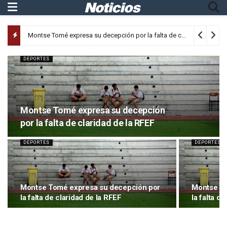
Montse Tomé expresa su decepción por la falta de claridad de la RFEF
DEPORTES
Montse Tomé expresa su decepción
por la falta de claridad de la RFEF
DEPORTES
DEPORTES
Montse Tomé expresa su decepción por
Montse To
la falta de claridad de la RFEF
la falta d