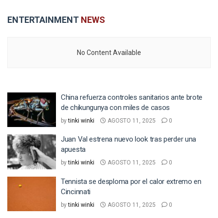
ENTERTAINMENT
NEWS
No Content Available
China refuerza controles sanitarios ante brote
de chikungunya con miles de casos
by
tinki winki
AGOSTO 11, 2025
0
Juan Val estrena nuevo look tras perder una
apuesta
by
tinki winki
AGOSTO 11, 2025
0
Tennista se desploma por el calor extremo en
Cincinnati
by
tinki winki
AGOSTO 11, 2025
0